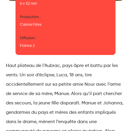
6 x 52 min
Production :
Carma Films
Diffusion :
France 2
Haut plateau de l’Aubrac, pays âpre et battu par les
vents. Un soir d’éclipse, Luca, 18 ans, tire
accidentellement sur sa petite amie Nour avec l’arme
de service de sa mère, Manue. Alors qu’il part chercher
des secours, la jeune fille disparaît. Manue et Johanna,
gendarmes du pays et mères des enfants impliqués
dans le drame, mènent l’enquête dans une
communauté de paysans en pleine mutation. Alors